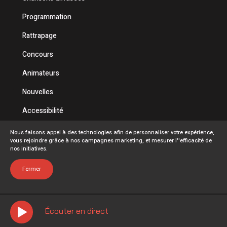
Programmation
Rattrapage
Concours
Animateurs
Nouvelles
Accessibilité
Politique de confidentialité
Nous faisons appel à des technologies afin de personnaliser votre expérience,
vous rejoindre grâce à nos campagnes marketing, et mesurer l''efficacité de
Conditions d'utilisation
nos initiatives.
FAQ
Fermer
Écouter en direct