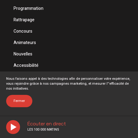
Programmation
Rattrapage
Concours
Animateurs
Nouvelles
Accessibilité
Politique de confidentialité
Nous faisons appel à des technologies afin de personnaliser votre expérience,
vous rejoindre grâce à nos campagnes marketing, et mesurer l''efficacité de
Conditions d'utilisation
nos initiatives.
FAQ
Fermer
Écouter en direct
LES 100 000 MATINS