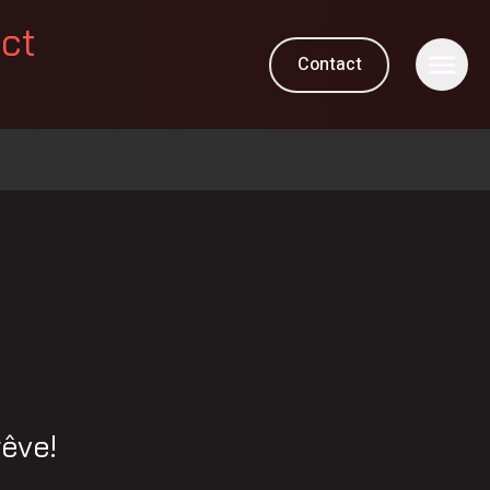
ect
Contact
rêve!