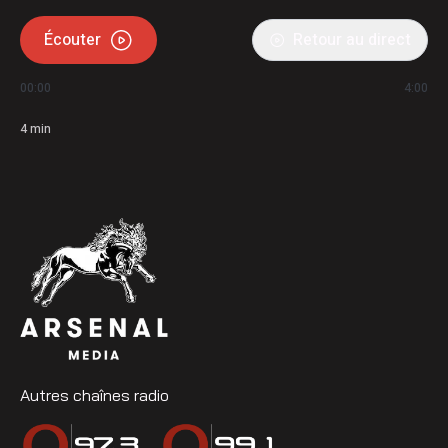
Écouter
Retour au direct
00:00
4:00
4
min
Autres chaînes radio