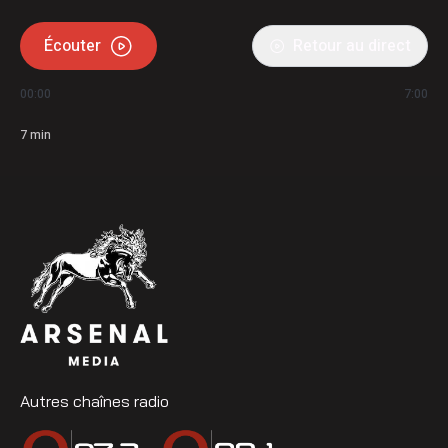
Écouter
Retour au direct
00:00
7:00
7
min
Autres chaînes radio