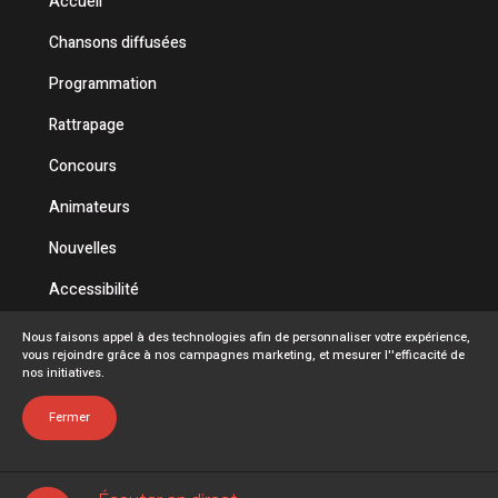
Accueil
Chansons diffusées
Programmation
Rattrapage
Concours
Animateurs
Nouvelles
Accessibilité
Politique de confidentialité
Nous faisons appel à des technologies afin de personnaliser votre expérience,
vous rejoindre grâce à nos campagnes marketing, et mesurer l''efficacité de
Conditions d'utilisation
nos initiatives.
FAQ
Fermer