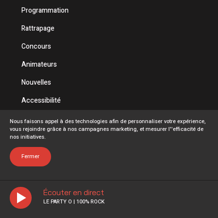
Programmation
Rattrapage
Concours
Animateurs
Nouvelles
Accessibilité
Politique de confidentialité
Nous faisons appel à des technologies afin de personnaliser votre expérience,
vous rejoindre grâce à nos campagnes marketing, et mesurer l''efficacité de
Conditions d'utilisation
nos initiatives.
FAQ
Fermer
Écouter en direct
LE PARTY O | 100% ROCK