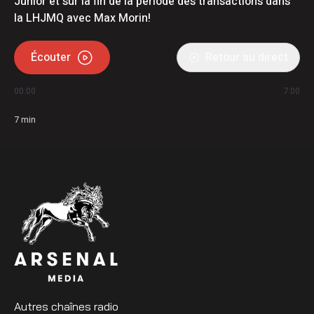
Junior et sur la fin de la période des transactions dans
la LHJMQ avec Max Morin!
Écouter
Retour au direct
00:00
7:00
7
min
Autres chaînes radio