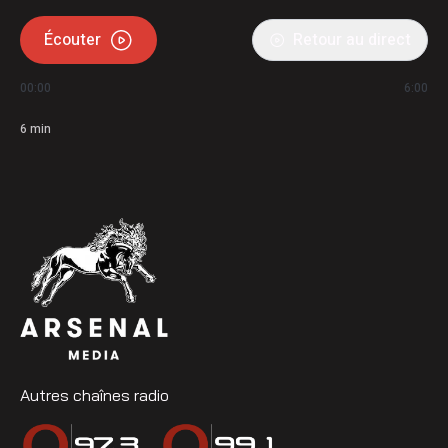
Écouter
Retour au direct
00:00
6:00
6
min
Autres chaînes radio