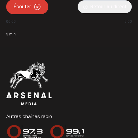
Écouter
Retour au direct
00:00
5:00
5
min
Autres chaînes radio